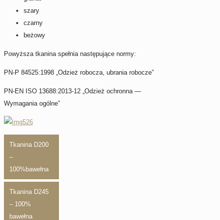
szary
czarny
beżowy
Powyższa tkanina spełnia następujące normy:
PN-P 84525:1998 „Odzież robocza, ubrania robocze”
PN-EN ISO 13688:2013-12 „Odzież ochronna —
Wymagania ogólne”
Tkanina D200
–
100%bawełna
Tkanina D245
– 100%
bawełna